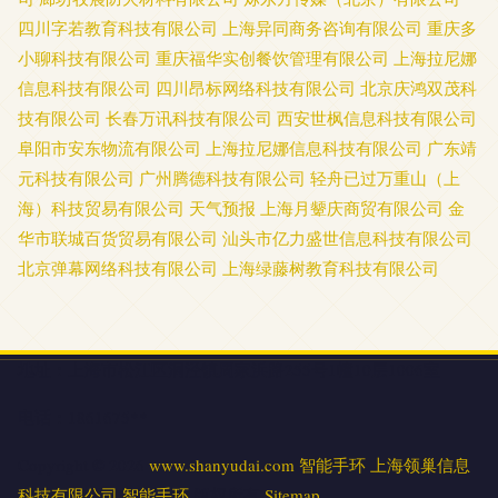
四川字若教育科技有限公司
上海异同商务咨询有限公司
重庆多
小聊科技有限公司
重庆福华实创餐饮管理有限公司
上海拉尼娜
信息科技有限公司
四川昂标网络科技有限公司
北京庆鸿双茂科
技有限公司
长春万讯科技有限公司
西安世枫信息科技有限公司
阜阳市安东物流有限公司
上海拉尼娜信息科技有限公司
广东靖
元科技有限公司
广州腾德科技有限公司
轻舟已过万重山（上
海）科技贸易有限公司
天气预报
上海月颦庆商贸有限公司
金
华市联城百货贸易有限公司
汕头市亿力盛世信息科技有限公司
北京弹幕网络科技有限公司
上海绿藤树教育科技有限公司
地址：上海市松江区洞泾镇周家浜路255号1幢10层1006室
电话：1861675**
Copyright © 2026
www.shanyudai.com
智能手环
上海领巢信息
科技有限公司
智能手环
版权所有
Sitemap