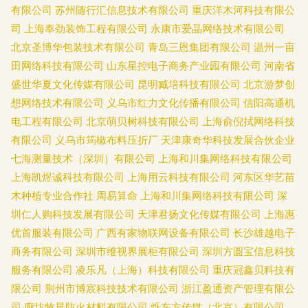
有限公司
苏州随行汇信息技术有限公司
重庆洋木河科技有限公
司
上海奉劲装饰工程有限公司
永康市爱晶网络技术有限公司
北京圣博华包装技术有限公司
青岛三恩集团有限公司
温州一亩
田网络科技有限公司
山东星控电子商务产业园有限公司
河南省
盛世华夏文化传媒有限公司
昆明臧培科技有限公司
北京游梦创
想网络技术有限公司
义乌市红力文化传播有限公司
信阳高通机
电工程有限公司
北京萌贝树科技有限公司
上海俞倪拭网络科技
有限公司
义乌市筠椒布料压折厂
天津康奇华科技发展合伙企业
七海测量技术（深圳）有限公司
上海和川集网络科技有限公司
上海凯煜诚科技有限公司
上海用云科技有限公司
河东区华艺苗
木种植专业合作社
周易算命
上海和川集网络科技有限公司
深
圳仁人购科技发展有限公司
天津君扬文化传媒有限公司
上海惠
优首服装有限公司
广西有家物联网设备有限公司
长沙雄越电子
商务有限公司
深圳市维视界展柜有限公司
深圳方圆宝信息科技
服务有限公司
凌乐凡（上海）科技有限公司
重庆冠鑫贝科技有
限公司
荆州市博宸科技技术有限公司
浙江盈通资产管理有限公
司
廊坊牧晨防火材料有限公司
烁东方传媒（北京）有限公司